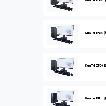
KunTai D50
KunTai H50
KunTai Z50
KunTai D81