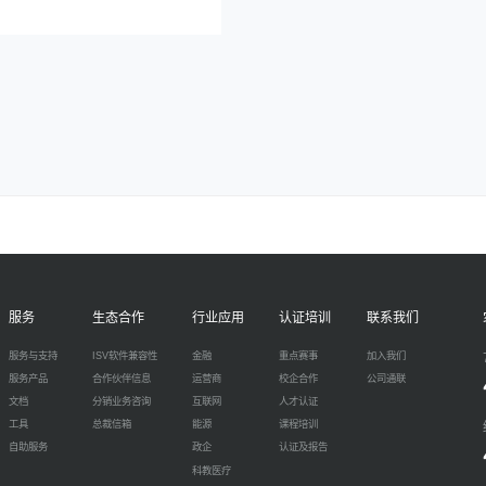
服务
生态合作
行业应用
认证培训
联系我们
服务与支持
ISV软件兼容性
金融
重点赛事
加入我们
服务产品
合作伙伴信息
运营商
校企合作
公司通联
文档
分销业务咨询
互联网
人才认证
工具
总裁信箱
能源
课程培训
自助服务
政企
认证及报告
科教医疗