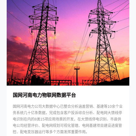
国网河南电力物联网数据平台
国网河南电力公司大数据中心已整合分析涵盖营销、基建等10余个业
务系统几十亿条数据，完成包含客户投诉综合分析、配电网大馈线停
电识别在内的8类15项应用场景的开发，在大馈线停电识别、市县供
电公司经营评价、配电网规划可视化管理、电网基建项目建设进度管
控、配电变压器运行等多个方面发挥重要作用。