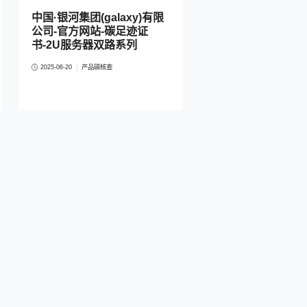
中国·银河集团(galaxy)有限
公司-官方网站-碳足迹证
书-2U服务器双路系列
2025-06-20
|
产品碳核查