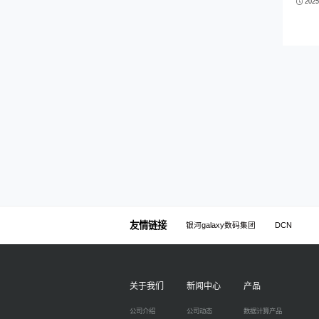
2025
友情链接
银河galaxy数码集团
DCN
关于我们
新闻中心
产品
公司介绍
公司动态
数据计算产品